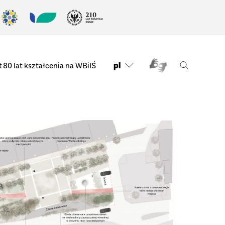
pl
t
80 lat kształcenia na WBiIŚ