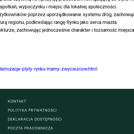
potkań, wypoczynku i miejsc dla lokalnej społeczności.
użytkowników poprzez uporządkowanie systemu dróg, zachowując
lturą regionu, podkreślając rangę Rynku jako serca miasta.
hitekturze, zachowując jednocześnie charakter i tożsamość miejsca
odernizacje-plyty-rynku-mamy-zwyciezcow.html
KONTAKT
POLITYKA PRYWATNOŚCI
DEKLARACJA DOSTĘPNOŚCI
POCZTA PRACOWNICZA