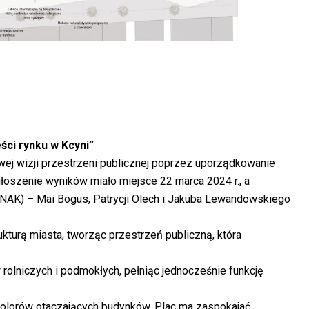
ci rynku w Kcyni”
wej wizji przestrzeni publicznej poprzez uporządkowanie
głoszenie wyników miało miejsce 22 marca 2024 r., a
NAK) – Mai Bogus, Patrycji Olech i Jakuba Lewandowskiego
ukturą miasta, tworząc przestrzeń publiczną, która
rolniczych i podmokłych, pełniąc jednocześnie funkcję
i kolorów otaczających budynków. Plac ma zaspokajać