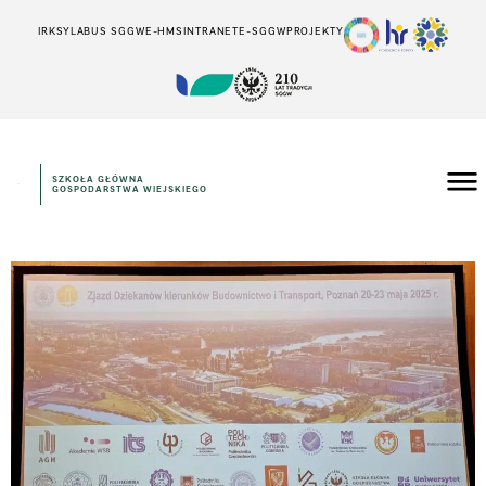
IRK
SYLABUS SGGW
E-HMS
INTRANET
E-SGGW
PROJEKTY
SZKOŁA GŁÓWNA
GOSPODARSTWA WIEJSKIEGO