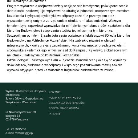
inż. Katarzyna Jeleniewicz.
Program wydarzenia obejmował cztery sesje-panele tematyczne, poświęcone: ocenie
działalności naukowej i jej wpływowi na strategie jednostek, nowoczesnym metodom
kształcenia i cyfryzacji dydaktyki, współpracy uczelni z przemysłem oraz
wyzwaniom związanym z zarządzaniem strukturami akademickimi. Ważnym
tematem była zapowiedź wprowadzenia ministerialnych standardów kształcenia dla
kierunku Budownictwo i utworzenia studiów jednolitych na tym kierunku.
Szczególnym punktem Zjazdu była sesja poświęcona jubileuszowi 80-lecia kierunku
Budownictwo na Politechnice Poznańskiej. Nie zabrakło również wydarzeń
integracyjnych, które sprzyjały zacieśnianiu kontaktów między przedstawicielami
środowiska akademickiego, w tym wyjazd do Kampusu Kąkolewo, zlokalizowanym
na lotnisku należącym do Politechniki Poznańskiej.
Udział delegacji naszego wydziału w Zjeździe stanowił cenną okazję do wymiany
doświadczeń, budowania współpracy i wspólnego poszukiwania rozwiązań dla
wyzwań stojących przed kształceniem inżynierów budownictwa w Polsce.
Wydział Budownictwa i Inżynierii
KONTAKT
Środowiska
POLITYKA PRYWATNOŚCI
Szkoła Główna Gospodarstwa
Wiejskiego w Warszawie
DEKLARACJA DOSTĘPNOŚCI
POCZTA PRACOWNICZA
ul. Nowoursynowska 159
INTRANET
budynek 33
02-776 Warszawa
tel.:
22 59 35010
e-mail:
dwbis@sggw.pl