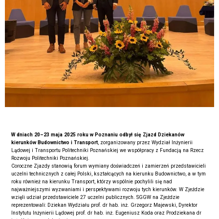
W dniach 20–23 maja 2025 roku w Poznaniu odbył się Zjazd Dziekanów
kierunków Budownictwo i Transport
, zorganizowany przez Wydział Inżynierii
Lądowej i Transportu Politechniki Poznańskiej we współpracy z Fundacją na Rzecz
Rozwoju Politechniki Poznańskiej.
Coroczne Zjazdy stanowią forum wymiany doświadczeń i zamierzeń przedstawicieli
uczelni technicznych z całej Polski, kształcących na kierunku Budownictwo, a w tym
roku również na kierunku Transport, którzy wspólnie pochylili się nad
najważniejszymi wyzwaniami i perspektywami rozwoju tych kierunków. W Zjeździe
wzięli udział przedstawiciele 27 uczelni publicznych. SGGW na Zjeździe
reprezentowali: Dziekan Wydziału prof. dr hab. inż. Grzegorz Majewski, Dyrektor
Instytutu Inżynierii Lądowej prof. dr hab. inż. Eugeniusz Koda oraz Prodziekana dr