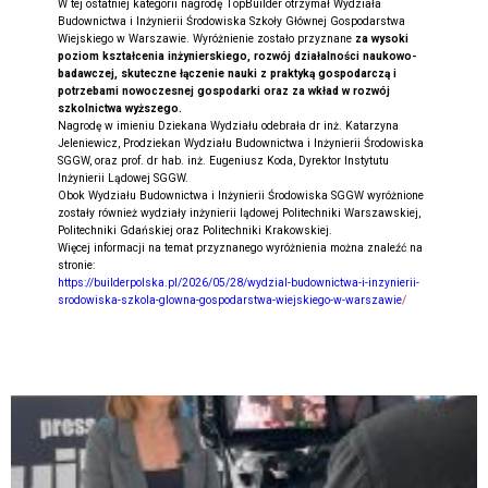
W tej ostatniej kategorii nagrodę TopBuilder otrzymał Wydziała
Budownictwa i Inżynierii Środowiska Szkoły Głównej Gospodarstwa
Wiejskiego w Warszawie. Wyróżnienie zostało przyznane
za wysoki
poziom kształcenia inżynierskiego, rozwój działalności naukowo-
badawczej, skuteczne łączenie nauki z praktyką gospodarczą i
potrzebami nowoczesnej gospodarki oraz za wkład w rozwój
szkolnictwa wyższego.
Nagrodę w imieniu Dziekana Wydziału odebrała dr inż. Katarzyna
Jeleniewicz, Prodziekan Wydziału Budownictwa i Inżynierii Środowiska
SGGW, oraz prof. dr hab. inż. Eugeniusz Koda, Dyrektor Instytutu
Inżynierii Lądowej SGGW.
Obok Wydziału Budownictwa i Inżynierii Środowiska SGGW wyróżnione
zostały również wydziały inżynierii lądowej Politechniki Warszawskiej,
Politechniki Gdańskiej oraz Politechniki Krakowskiej.
Więcej informacji na temat przyznanego wyróżnienia można znaleźć na
stronie:
https://builderpolska.pl/2026/05/28/wydzial-budownictwa-i-inzynierii-
srodowiska-szkola-glowna-gospodarstwa-wiejskiego-w-warszawie
/