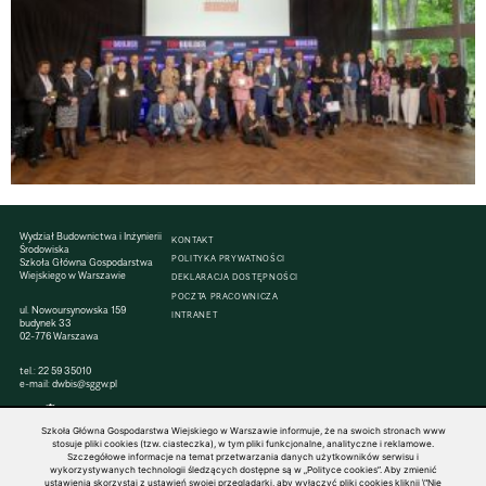
Wydział Budownictwa i Inżynierii
KONTAKT
Środowiska
POLITYKA PRYWATNOŚCI
Szkoła Główna Gospodarstwa
Wiejskiego w Warszawie
DEKLARACJA DOSTĘPNOŚCI
POCZTA PRACOWNICZA
ul. Nowoursynowska 159
INTRANET
budynek 33
02-776 Warszawa
tel.:
22 59 35010
e-mail:
dwbis@sggw.pl
Szkoła Główna Gospodarstwa Wiejskiego w Warszawie informuje, że na swoich stronach www
stosuje pliki cookies (tzw. ciasteczka), w tym pliki funkcjonalne, analityczne i reklamowe.
Szczegółowe informacje na temat przetwarzania danych użytkowników serwisu i
© 1816–2026 SGGW — ALL RIGHTS RESERVED
wykorzystywanych technologii śledzących dostępne są w „Polityce cookies”. Aby zmienić
ustawienia skorzystaj z ustawień swojej przeglądarki, aby wyłączyć pliki cookies kliknij \"Nie