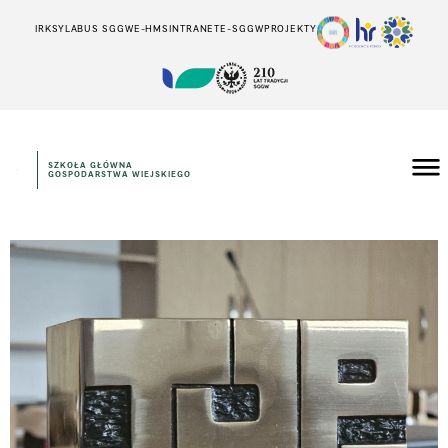
IRK
SYLABUS SGGW
E-HMS
INTRANET
E-SGGW
PROJEKTY
SZKOŁA GŁÓWNA
GOSPODARSTWA WIEJSKIEGO