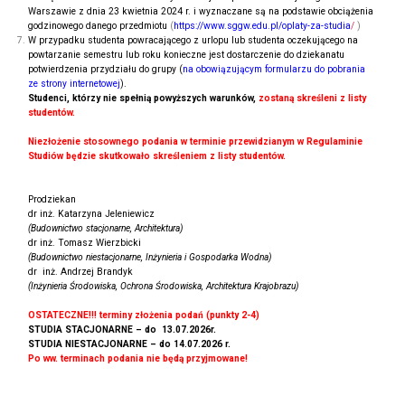
Warszawie z dnia 23 kwietnia 2024 r. i wyznaczane są na podstawie obciążenia
godzinowego danego przedmiotu
(
https://www.sggw.edu.pl/oplaty-za-studia
/
)
W przypadku studenta powracającego z urlopu lub studenta oczekującego na
powtarzanie semestru lub roku konieczne jest dostarczenie do dziekanatu
potwierdzenia przydziału do grupy (
na obowiązującym formularzu do pobrania
ze strony internetowej
).
Studenci, którzy nie spełnią powyższych warunków,
zostaną skreśleni z listy
studentów
.
Niezłożenie stosownego podania w terminie przewidzianym w Regulaminie
Studiów będzie skutkowało skreśleniem z listy studentów.
Prodziekan
dr inż. Katarzyna Jeleniewicz
(Budownictwo stacjonarne, Architektura)
dr inż. Tomasz Wierzbicki
(Budownictwo niestacjonarne, Inżynieria i Gospodarka Wodna)
dr inż. Andrzej Brandyk
(Inżynieria Środowiska, Ochrona Środowiska, Architektura Krajobrazu)
OSTATECZNE!!! terminy złożenia podań (punkty 2-4)
STUDIA STACJONARNE – do 13.07.2026r.
STUDIA NIESTACJONARNE – do 14.07.2026 r.
Po ww. terminach podania nie będą przyjmowane!