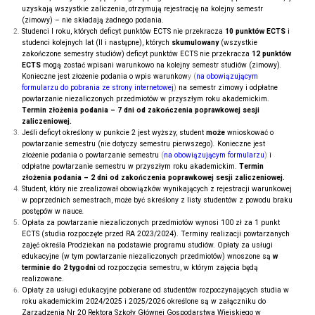
uzyskają wszystkie zaliczenia, otrzymują rejestrację na kolejny semestr
(zimowy) – nie składają żadnego podania.
Studenci I roku, których deficyt punktów ECTS nie przekracza
10 punktów ECTS
i
studenci kolejnych lat (II i następne), których
skumulowany
(wszystkie
zakończone semestry studiów) deficyt punktów ECTS nie przekracza
12 punktów
ECTS
mogą zostać wpisani warunkowo na kolejny semestr studiów (zimowy)
.
Konieczne jest złożenie podania o wpis warunkow
y (
na obowiązującym
formularzu do pobrania ze strony internetowej
)
na semestr zimowy i odpłatne
powtarzanie niezaliczonych przedmiotów w przyszłym roku akademickim.
Termin złożenia podania –
7 dni od zakończenia poprawkowej sesji
zaliczeniowej.
Jeśli deficyt określony w punkcie 2 jest wyższy, student
może
wnioskować o
powtarzanie semestru (nie dotyczy semestru pierwszego)
.
Konieczne jest
złożenie podania o powtarzanie semestru
(
na obowiązującym formularzu
)
i
odpłatne powtarzanie semestru w przyszłym roku akademickim.
Termin
złożenia podania – 2 dni od zakończenia poprawkowej sesji zaliczeniowej.
Student, który nie zrealizował obowiązków wynikających z rejestracji warunkowej
w poprzednich semestrach, może być skreślony z listy studentów z powodu braku
postępów w nauce
.
Opłata za powtarzanie niezaliczonych przedmiotów wynosi 100 zł za 1 punkt
ECTS (studia rozpoczęte przed RA 2023/2024). Terminy realizacji powtarzanych
zajęć określa Prodziekan na podstawie programu studiów. Opłaty za usługi
edukacyjne (w tym powtarzanie niezaliczonych przedmiotów) wnoszone są
w
terminie do 2 tygodni
od rozpoczęcia semestru, w którym zajęcia będą
realizowane.
Opłaty za usługi edukacyjne pobierane od studentów rozpoczynających studia w
roku akademickim 2024/2025 i 2025/2026 określone są w załączniku do
Zarządzenia Nr 20 Rektora Szkoły Głównej Gospodarstwa Wiejskiego w