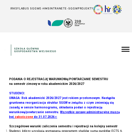
IRK
SYLABUS SGGW
E-HMS
INTRANET
E-SGGW
PROJEKTY
SZKOŁA GŁÓWNA
GOSPODARSTWA WIEJSKIEGO
PODANIA O REJESTRACJĘ WARUNKOWĄ/POWTARZANIE SEMESTRU
na semestr zimowy w roku akademickim 2026/2027
STUDENCI:
UWAGA: Rok akademicki 2026/2027 jest rokiem przełomowym. Nastąpiła
gruntowna reorganizacja struktur SGGW w związku z czym zmieniają się
zasady, w sensie harmonogramu, składania podań o rejestrację
warunkową/powtarzanie semestru.
Wszystkie sprawy administracyjne muszą
być
zakończone
do 31.07.2026 r.
Szczegółowe warunki zaliczenia semestru i rejestracji na kolejny semestr
Studenci, którzy uzyskają wymaganą programem studiów sumę punktów ECTS, tj.