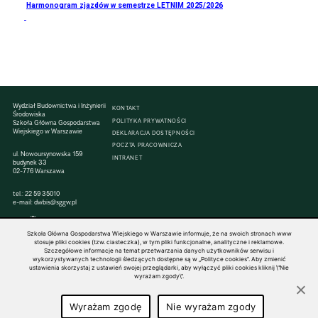
Harmonogram zjazdów w semestrze LETNIM 2025/2026
Wydział Budownictwa i Inżynierii
KONTAKT
Środowiska
POLITYKA PRYWATNOŚCI
Szkoła Główna Gospodarstwa
Wiejskiego w Warszawie
DEKLARACJA DOSTĘPNOŚCI
POCZTA PRACOWNICZA
ul. Nowoursynowska 159
INTRANET
budynek 33
02-776 Warszawa
tel.:
22 59 35010
e-mail:
dwbis@sggw.pl
Szkoła Główna Gospodarstwa Wiejskiego w Warszawie informuje, że na swoich stronach www
stosuje pliki cookies (tzw. ciasteczka), w tym pliki funkcjonalne, analityczne i reklamowe.
Szczegółowe informacje na temat przetwarzania danych użytkowników serwisu i
© 1816–2026 SGGW — ALL RIGHTS RESERVED
wykorzystywanych technologii śledzących dostępne są w „Polityce cookies”. Aby zmienić
ustawienia skorzystaj z ustawień swojej przeglądarki, aby wyłączyć pliki cookies kliknij \"Nie
wyrażam zgody\".
Wyrażam zgodę
Nie wyrażam zgody