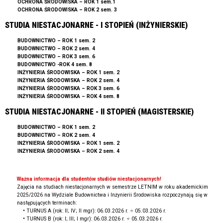
OCHRONA ŚRODOWISKA – ROK 1 sem.1
OCHRONA ŚRODOWISKA – ROK 2 sem. 3
STUDIA NIESTACJONARNE - I STOPIEŃ (INŻYNIERSKIE)
BUDO
WNICTWO – ROK 1 sem. 2
BUDOWNICTWO – ROK 2 sem. 4
BUDOWNICTWO – ROK 3 sem. 6
BUDOWNICTWO -ROK 4 sem. 8
INŻYNIERIA ŚRODOWISKA – ROK 1 sem. 2
INŻYNIERIA ŚRODOWISKA – ROK 2 sem. 4
I
NŻYNIERIA ŚRODOWISKA – ROK 3 sem. 6
INŻYNIERIA ŚRODOWISKA – ROK 4 sem. 8
STUDIA NIESTACJONARNE - II STOPIEŃ (MAGISTERSKIE)
BUDOWNICTWO – ROK
1 sem. 2
BUDO
W
NICTW
O – ROK 2 sem. 4
INŻYNIERIA ŚRODOWISKA – ROK 1 sem. 2
INŻYNIERIA ŚRODOWISKA – ROK 2 sem. 4
Ważna informacja dla studentów studiów niestacjonarnych!
Zajęcia na studiach niestacjonarnych w semestrze LETNIM w roku akademickim
2025/2026 na Wydziale Budownictwa i Inżynierii Środowiska rozpoczynają się w
następujących terminach:
•
TURNUS A (rok: II; IV; II mgr): 06.03.2026 r. ÷ 05.03.2026 r.
•
TURNUS B (rok: I; III; I mgr): 06.03.2026 r. ÷ 05.03.2026 r.