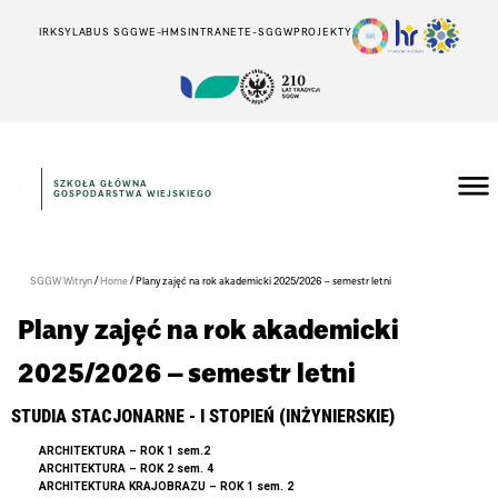
IRK
SYLABUS SGGW
E-HMS
INTRANET
E-SGGW
PROJEKTY
SZKOŁA GŁÓWNA
GOSPODARSTWA WIEJSKIEGO
/
/
SGGW Witryn
Home
Plany zajęć na rok akademicki 2025/2026 – semestr letni
Plany zajęć na rok akademicki
2025/2026 – semestr letni
STUDIA STACJONARNE - I STOPIEŃ (INŻYNIERSKIE)
ARCHITEKTURA – ROK 1 sem.2
ARCHITEKTURA – ROK 2 sem. 4
ARCHITEKTURA KRAJOBRA
Z
U – ROK 1 sem. 2