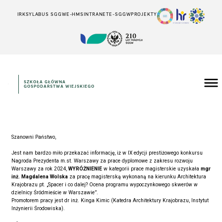
IRK
SYLABUS SGGW
E-HMS
INTRANET
E-SGGW
PROJEKTY
SZKOŁA GŁÓWNA
GOSPODARSTWA WIEJSKIEGO
Szanowni Państwo,
Jest nam bardzo miło przekazać informację, iż w IX edycji prestiżowego konkursu
Nagroda Prezydenta m.st. Warszawy za prace dyplomowe z zakresu rozwoju
Warszawy za rok 2024,
WYRÓŻNIENIE
w kategorii prace magisterskie uzyskała
mgr
inż. Magdalena Wolska
za pracę magisterską wykonaną na kierunku Architektura
Krajobrazu pt. „Spacer i co dalej? Ocena programu wypoczynkowego skwerów w
dzielnicy Śródmieście w Warszawie”.
Promotorem pracy jest dr inż. Kinga Kimic (
Katedra Architektury Krajobrazu,
Instytut
Inżynierii Środowiska).