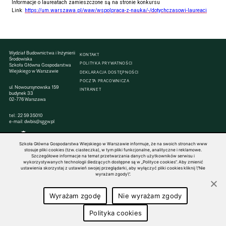
Informacje o laureatach zamieszczone są na stronie konkursu
Link
:
https://um.warszawa.pl/waw/wspolpraca-z-nauka/-/dotychczasowi-laureaci
Wydział Budownictwa i Inżynierii
KONTAKT
Środowiska
POLITYKA PRYWATNOŚCI
Szkoła Główna Gospodarstwa
Wiejskiego w Warszawie
DEKLARACJA DOSTĘPNOŚCI
POCZTA PRACOWNICZA
ul. Nowoursynowska 159
INTRANET
budynek 33
02-776 Warszawa
tel.:
22 59 35010
e-mail:
dwbis@sggw.pl
Szkoła Główna Gospodarstwa Wiejskiego w Warszawie informuje, że na swoich stronach www
stosuje pliki cookies (tzw. ciasteczka), w tym pliki funkcjonalne, analityczne i reklamowe.
Szczegółowe informacje na temat przetwarzania danych użytkowników serwisu i
© 1816–2026 SGGW — ALL RIGHTS RESERVED
wykorzystywanych technologii śledzących dostępne są w „Polityce cookies”. Aby zmienić
ustawienia skorzystaj z ustawień swojej przeglądarki, aby wyłączyć pliki cookies kliknij \"Nie
wyrażam zgody\".
Wyrażam zgodę
Nie wyrażam zgody
Polityka cookies