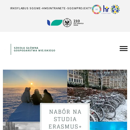
IRK
SYLABUS SGGW
E-HMS
INTRANET
E-SGGW
PROJEKTY
SZKOŁA GŁÓWNA
GOSPODARSTWA WIEJSKIEGO