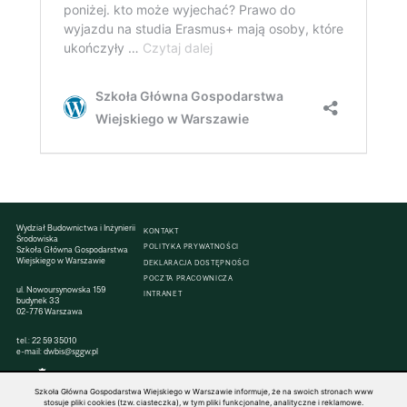
Wydział Budownictwa i Inżynierii
KONTAKT
Środowiska
POLITYKA PRYWATNOŚCI
Szkoła Główna Gospodarstwa
Wiejskiego w Warszawie
DEKLARACJA DOSTĘPNOŚCI
POCZTA PRACOWNICZA
ul. Nowoursynowska 159
INTRANET
budynek 33
02-776 Warszawa
tel.:
22 59 35010
e-mail:
dwbis@sggw.pl
Szkoła Główna Gospodarstwa Wiejskiego w Warszawie informuje, że na swoich stronach www
stosuje pliki cookies (tzw. ciasteczka), w tym pliki funkcjonalne, analityczne i reklamowe.