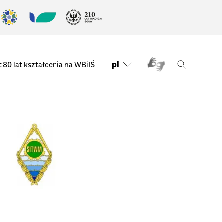
pl
t
80 lat kształcenia na WBiIŚ