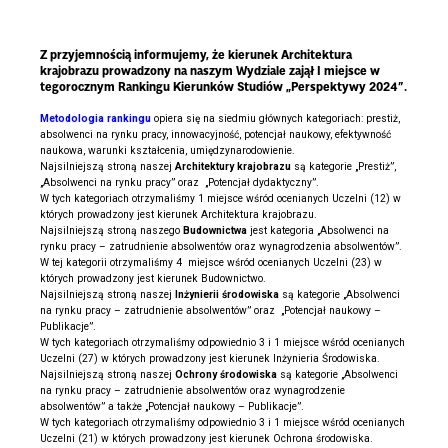
Z przyjemnością informujemy, że kierunek
Architektura
krajobrazu
prowadzony na naszym Wydziale zajął I miejsce w
tegorocznym Rankingu Kierunków Studiów „Perspektywy 2024”.
Metodologia rankingu
opiera się na siedmiu głównych kategoriach: prestiż,
absolwenci na rynku pracy, innowacyjność, potencjał naukowy, efektywność
naukowa, warunki kształcenia, umiędzynarodowienie.
Najsilniejszą stroną naszej
Architektury krajobrazu
są kategorie „Prestiż”,
„Absolwenci na rynku pracy” oraz „Potencjał dydaktyczny”.
W tych kategoriach otrzymaliśmy 1 miejsce wśród ocenianych Uczelni (12) w
których prowadzony jest kierunek Architektura krajobrazu.
Najsilniejszą stroną naszego
Budownictwa
jest kategoria „Absolwenci na
rynku pracy – zatrudnienie absolwentów oraz wynagrodzenia absolwentów”.
W tej kategorii otrzymaliśmy 4 miejsce wśród ocenianych Uczelni (23) w
których prowadzony jest kierunek Budownictwo.
Najsilniejszą stroną naszej
Inżynierii środowiska
są kategorie „Absolwenci
na rynku pracy – zatrudnienie absolwentów” oraz „Potencjał naukowy –
Publikacje”.
W tych kategoriach otrzymaliśmy odpowiednio 3 i 1 miejsce wśród ocenianych
Uczelni (27) w których prowadzony jest kierunek Inżynieria Środowiska.
Najsilniejszą stroną naszej
Ochrony środowiska
są kategorie „Absolwenci
na rynku pracy – zatrudnienie absolwentów oraz wynagrodzenie
absolwentów” a także „Potencjał naukowy – Publikacje”.
W tych kategoriach otrzymaliśmy odpowiednio 3 i 1 miejsce wśród ocenianych
Uczelni (21) w których prowadzony jest kierunek Ochrona środowiska.