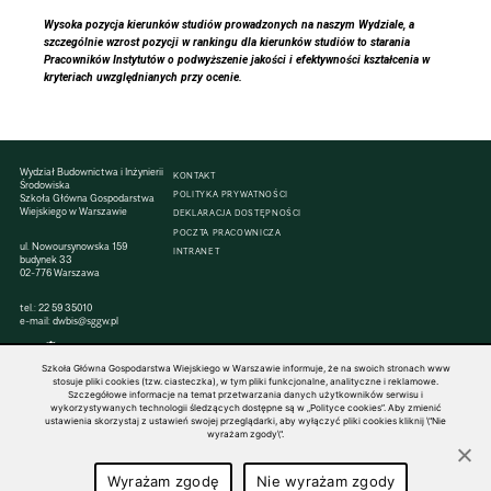
Wysoka pozycja kierunków studiów prowadzonych na naszym Wydziale, a
szczególnie wzrost pozycji w rankingu dla kierunków studiów to starania
Pracowników Instytutów o podwyższenie jakości i efektywności kształcenia w
kryteriach uwzględnianych przy ocenie.
Wydział Budownictwa i Inżynierii
KONTAKT
Środowiska
POLITYKA PRYWATNOŚCI
Szkoła Główna Gospodarstwa
Wiejskiego w Warszawie
DEKLARACJA DOSTĘPNOŚCI
POCZTA PRACOWNICZA
ul. Nowoursynowska 159
INTRANET
budynek 33
02-776 Warszawa
tel.:
22 59 35010
e-mail:
dwbis@sggw.pl
Szkoła Główna Gospodarstwa Wiejskiego w Warszawie informuje, że na swoich stronach www
stosuje pliki cookies (tzw. ciasteczka), w tym pliki funkcjonalne, analityczne i reklamowe.
Szczegółowe informacje na temat przetwarzania danych użytkowników serwisu i
© 1816–2026 SGGW — ALL RIGHTS RESERVED
wykorzystywanych technologii śledzących dostępne są w „Polityce cookies”. Aby zmienić
ustawienia skorzystaj z ustawień swojej przeglądarki, aby wyłączyć pliki cookies kliknij \"Nie
wyrażam zgody\".
Wyrażam zgodę
Nie wyrażam zgody