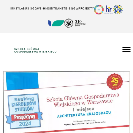
IRK
SYLABUS SGGW
E-HMS
INTRANET
E-SGGW
PROJEKTY
SZKOŁA GŁÓWNA
GOSPODARSTWA WIEJSKIEGO