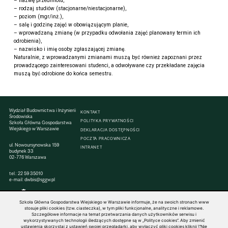
– nazwę przedmiotu,
– rodzaj studiów (stacjonarne/niestacjonarne),
– poziom (mgr/inż.),
– salę i godzinę zajęć w obowiązującym planie,
– wprowadzaną zmianę (w przypadku odwołania zajęć planowany termin ich
odrobienia),
– nazwisko i imię osoby zgłaszającej zmianę.
Naturalnie, z wprowadzanymi zmianami muszą być również zapoznani przez
prowadzącego zainteresowani studenci, a odwoływane czy przekładane zajęcia
muszą być odrobione do końca semestru.
Wydział Budownictwa i Inżynierii
KONTAKT
Środowiska
POLITYKA PRYWATNOŚCI
Szkoła Główna Gospodarstwa
Wiejskiego w Warszawie
DEKLARACJA DOSTĘPNOŚCI
POCZTA PRACOWNICZA
ul. Nowoursynowska 159
INTRANET
budynek 33
02-776 Warszawa
tel.:
22 59 35010
e-mail:
dwbis@sggw.pl
Szkoła Główna Gospodarstwa Wiejskiego w Warszawie informuje, że na swoich stronach www
stosuje pliki cookies (tzw. ciasteczka), w tym pliki funkcjonalne, analityczne i reklamowe.
Szczegółowe informacje na temat przetwarzania danych użytkowników serwisu i
© 1816–2026 SGGW — ALL RIGHTS RESERVED
wykorzystywanych technologii śledzących dostępne są w „Polityce cookies”. Aby zmienić
ustawienia skorzystaj z ustawień swojej przeglądarki, aby wyłączyć pliki cookies kliknij \"Nie