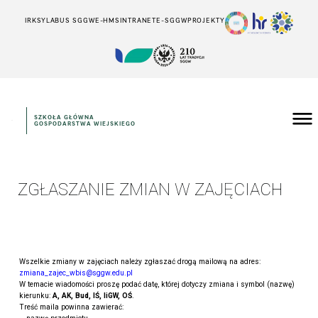
IRK
SYLABUS SGGW
E-HMS
INTRANET
E-SGGW
PROJEKTY
SZKOŁA GŁÓWNA
GOSPODARSTWA WIEJSKIEGO
ZGŁASZANIE ZMIAN W ZAJĘCIACH
Wszelkie zmiany w zajęciach należy zgłaszać drogą mailową na adres:
zmiana_zajec_wbis@sggw.edu.pl
W temacie wiadomości proszę podać datę, której dotyczy zmiana i symbol (nazwę)
kierunku:
A, AK, Bud, IŚ, IiGW, OŚ
.
Treść maila powinna zawierać: